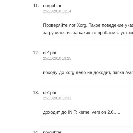
norguhtar
25/11/2010 13:14
Проверяйте лог Xorg. Такое поведение указ
загрузился из-за каких-то проблем с устро
de1phi
25/11/2010 13:25
походу до xorg дело не доходит, папка /var
de1phi
25/11/2010 13:33
доходит до INIT: kernel version 2.6…..
norguhtar