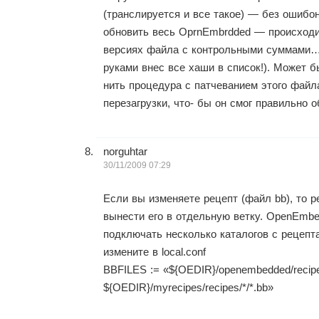
(транслируется и все такое) — без ошибо
обновить весь OprnEmbrdded — происходи
версиях файла с контрольными суммами… 
руками внес все хаши в список!). Может б
нить процедура с патчеванием этого файл
перезагрузки, что- бы он смог правильно 
norguhtar
30/11/2009 07:29
Если вы изменяете рецепт (файл bb), то 
вынести его в отдельную ветку. OpenEmb
подключать несколько каталогов с рецепта
измените в local.conf
BBFILES := «${OEDIR}/openembedded/recipe
${OEDIR}/myrecipes/recipes/*/*.bb»