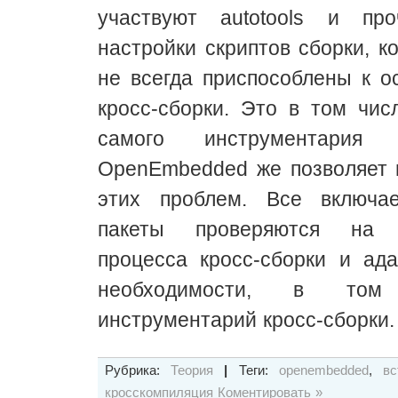
участвуют autotools и пр
настройки скриптов сборки, к
не всегда приспособлены к 
кросс-сборки. Это в том чис
самого инструментария кр
OpenEmbedded же позволяет 
этих проблем. Все включа
пакеты проверяются на к
процесса кросс-сборки и ад
необходимости, в то
инструментарий кросс-сборки.
Рубрика:
Теория
|
Теги:
openembedded
,
вс
кросскомпиляция
Коментировать »